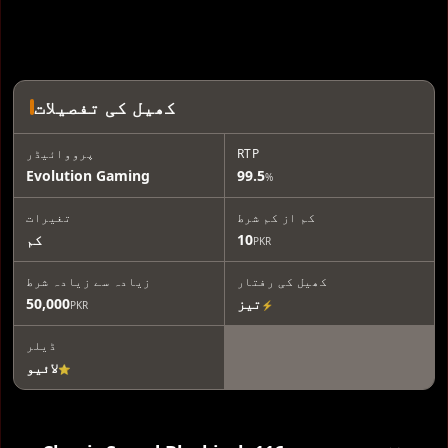
کھیل کی تفصیلات
RTP
پرووائیڈر
Evolution Gaming
99.5
%
کم از کم شرط
تغیرات
10
کم
PKR
کھیل کی رفتار
زیادہ سے زیادہ شرط
تیز
50,000
PKR
⚡
ڈیلر
لائیو
⭐