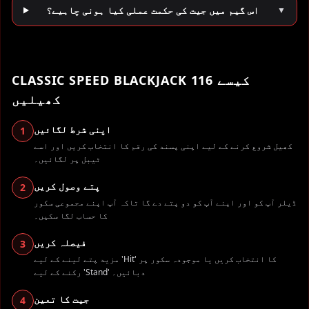
اس گیم میں جیت کی حکمت عملی کیا ہونی چاہیے؟
▼
CLASSIC SPEED BLACKJACK 116 کیسے
کھیلیں
اپنی شرط لگائیں
1
کھیل شروع کرنے کے لیے اپنی پسند کی رقم کا انتخاب کریں اور اسے
ٹیبل پر لگائیں۔
پتے وصول کریں
2
ڈیلر آپ کو اور اپنے آپ کو دو پتے دے گا تاکہ آپ اپنے مجموعی سکور
کا حساب لگا سکیں۔
فیصلہ کریں
3
مزید پتے لینے کے لیے 'Hit' کا انتخاب کریں یا موجودہ سکور پر
رکنے کے لیے 'Stand' دبائیں۔
جیت کا تعین
4