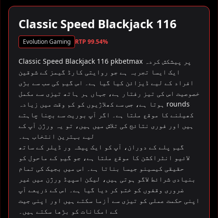
▶
Classic Speed Blackjack 116
Evolution Gaming
RTP 99.54%
Classic Speed Blackjack 116 pkbetmax پر پیشکش کردہ
ایک ایسا تجربہ ہے جو روایتی کارڈ گیمز کے شوقین
افراد کے لیے ڈیزائن کیا گیا ہے۔ اس گیم کی سب سے بڑی
خصوصیت اس کی تیز رفتار ہے، جہاں ہر ہاتھ تیزی سے مکمل
ہوتا ہے، جس سے کھلاڑیوں کو کم وقت میں زیادہ rounds
کھیلنے کا موقع ملتا ہے۔ اگر آپ بوریت سے بچنا چاہتے
ہیں اور فوری نتائج کی تلاش میں ہیں، تو یہ ورژن آپ کے
لیے بہترین انتخاب ہے۔
گیم پلے کے دوران، آپ کو ایک پیشہ ور ڈیلر کے ساتھ
لائیو انٹراکشن کا موقع ملتا ہے، جو گیم کے ماحول کو
حقیقی کیسینو جیسا بناتا ہے۔ اس میں بجیک کی تمام
بنیادی شرائط لاگو ہوتی ہیں، لیکن اسپیڈ ورژن میں غیر
ضروری وقفوں کو ختم کر دیا گیا ہے۔ اس کے ذریعے آپ
اپنی حکمت عملی کو تیزی سے آزما سکتے ہیں اور اپنی جیت
کے امکانات کو بڑھا سکتے ہیں۔