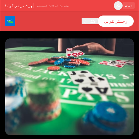
بیٹ میکس گولڈ
زبان
پاکستان کا بہترین آن لائن کیسینو
رجسٹر کریں
لاگ ان