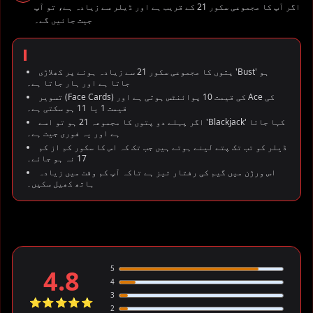
اگر آپ کا مجموعی سکور 21 کے قریب ہے اور ڈیلر سے زیادہ ہے، تو آپ
جیت جائیں گے۔
پتوں کا مجموعی سکور 21 سے زیادہ ہونے پر کھلاڑی 'Bust' ہو
جاتا ہے اور ہار جاتا ہے۔
تسویر (Face Cards) کی قیمت 10 پوائنٹس ہوتی ہے اور Ace کی
قیمت 1 یا 11 ہو سکتی ہے۔
اگر پہلے دو پتوں کا مجموعہ 21 ہو تو اسے 'Blackjack' کہا جاتا
ہے اور یہ فوری جیت ہے۔
ڈیلر کو تب تک پتے لینے ہوتے ہیں جب تک کہ اس کا سکور کم از کم
17 نہ ہو جائے۔
اس ورژن میں گیم کی رفتار تیز ہے تاکہ آپ کم وقت میں زیادہ
ہاتھ کھیل سکیں۔
5
4.8
4
3
⭐⭐⭐⭐⭐
2