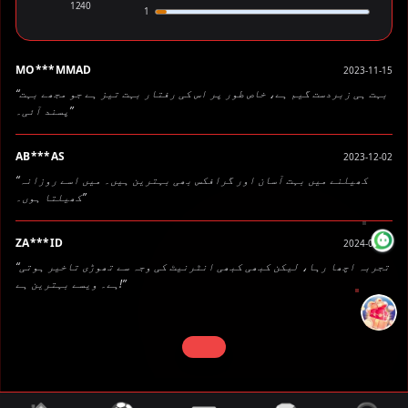
1240
1
MO***MMAD
2023-11-15
“بہت ہی زبردست گیم ہے، خاص طور پر اس کی رفتار بہت تیز ہے جو مجھے بہت
پسند آئی۔”
AB***AS
2023-12-02
“کھیلنے میں بہت آسان اور گرافکس بھی بہترین ہیں۔ میں اسے روزانہ
کھیلتا ہوں۔”
ZA***ID
2024-01-10
“تجربہ اچھا رہا، لیکن کبھی کبھی انٹرنیٹ کی وجہ سے تھوڑی تاخیر ہوتی
ہے۔ ویسے بہترین ہے!”