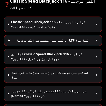
Classic Speed Blackjack 116 - اکثر پوچھے
❓
گئے سوالات
Classic Speed Blackjack 116 کیا ہے اور یہ عام
▼
بلیک جیک سے کیسے مختلف ہے؟
اس گیم میں جیتنے کے امکانات یا RTP کیا ہے؟
▼
کیا میں Classic Speed Blackjack 116 کو اپنے
▼
موبائل فون پر کھیل سکتا ہوں؟
اس گیم میں کم سے کم اور زیادہ سے زیادہ شرط کیا
▼
ہے؟
کیا میں اصل رقم لگانے سے پہلے اس گیم کا تجربہ
▼
(Demo) کر سکتا ہوں؟