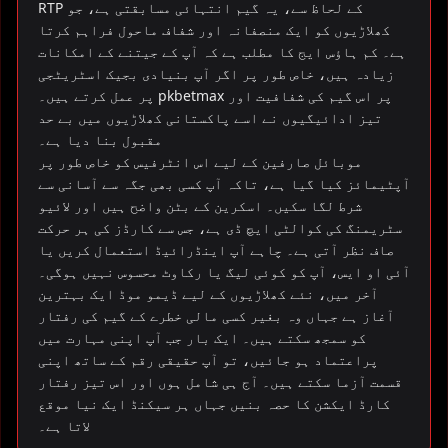
RTP کے لحاظ سے، یہ گیم انتہائی مسابقتی ہے، جو
کھلاڑیوں کو ایک منصفانہ اور شفاف ماحول فراہم کرتا
ہے۔ کم ہاؤس ایج کا مطلب ہے کہ آپ کے جیتنے کے امکانات
زیادہ ہیں، خاص طور پر اگر آپ بنیادی بجیک اسٹریٹجی
پر عمل کرتے ہیں۔ pkbetmax پر اس گیم کی شفافیت اور
تیز ادائیگیوں نے اسے پاکستانی کھلاڑیوں میں بے حد
مقبول بنا دیا ہے۔
موبائل صارفین کے لیے اس انٹرفیس کو خاص طور پر
آپٹیمائز کیا گیا ہے، تاکہ آپ کسی بھی جگہ سے آسانی سے
شرط لگا سکیں۔ اسکرین کے بٹن واضح ہیں اور لائیو
سٹریمنگ کی کوالٹی ایچ ڈی ہے، جس سے کارڈز کی ہر حرکت
صاف نظر آتی ہے۔ چاہے آپ اینڈرائیڈ استعمال کریں یا
آئی او ایس، آپ کو کوئی لیگ یا رکاوٹ محسوس نہیں ہوگی۔
آخر میں، نئے کھلاڑیوں کے لیے ڈیمو موڈ ایک بہترین
آغاز ہے جہاں وہ بغیر کسی مالی خطرے کے گیم کی رفتار
کو سمجھ سکتے ہیں۔ ایک بار جب آپ اپنی مہارت میں
پراعتماد ہو جائیں، تو آپ حقیقی رقم کے ساتھ اپنی
قسمت آزما سکتے ہیں۔ آج ہی شامل ہوں اور اس تیز رفتار
کارڈ ایکشن کا حصہ بنیں جہاں ہر سیکنڈ ایک نیا موقع
لاتا ہے۔