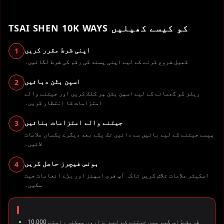
TSAI SHEN 10K WAYS کو کیسے کھیلیں
اپنی شرط مقرر کریں
1
کھیل شروع کرنے کے لیے اپنی پسند کی رقم کی شرط لگائیں۔
اسپن بٹن دبائیں
2
ریلز کو گھمانے کے لیے اسپن بٹن پر کلک کریں اور جیتنے والے
امتزامات کا انتظار کریں۔
جیتنے والے امتزامات بنائیں
3
پیسے جیتنے کے لیے بائیں سے دائیں تک یکے بعد دیگرے یکساں علامات
لائیں۔
بونس فیچرز حاصل کریں
4
اسکیٹر علامات تلاش کریں تاکہ آپ فری اسپنز اور بڑے انعامات جیت
سکیں۔
10,000 طریقے: اس گیم میں جیتنے کے لیے ہزاروں ممکنہ راستے