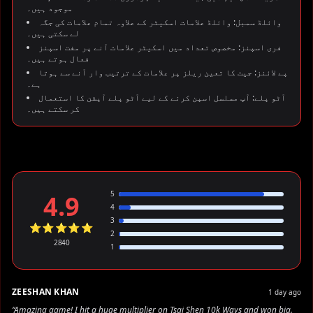
موجود ہیں۔
وائلڈ سمبل: وائلڈ علامات اسکیٹر کے علاوہ تمام علامات کی جگہ
لے سکتی ہیں۔
فری اسپنز: مخصوص تعداد میں اسکیٹر علامات آنے پر مفت اسپنز
فعال ہوتے ہیں۔
پے لائنز: جیت کا تعین ریلز پر علامات کے ترتیب وار آنے سے ہوتا
ہے۔
آٹو پلے: آپ مسلسل اسپن کرنے کے لیے آٹو پلے آپشن کا استعمال
کر سکتے ہیں۔
5
4.9
4
3
⭐⭐⭐⭐⭐
2
2840
1
ZEESHAN KHAN
1 day ago
“Amazing game! I hit a huge multiplier on Tsai Shen 10k Ways and won big.