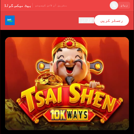
بیٹ میکس گولڈ
زبان
پاکستان کا بہترین آن لائن کیسینو
رجسٹر کریں
لاگ ان