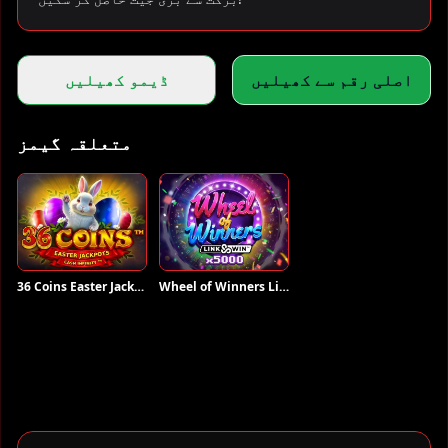
اصلی رقم سے کھیلیں
ڈیمو کھیلیں
متعلقہ گیمز
36 Coins Easter Jackpots
Wheel of Winners Link and Win