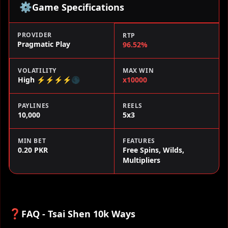
⚙️
Game Specifications
PROVIDER
RTP
Pragmatic Play
96.52%
VOLATILITY
MAX WIN
High ⚡⚡⚡⚡🌑
x10000
PAYLINES
REELS
10,000
5x3
MIN BET
FEATURES
0.20 PKR
Free Spins, Wilds,
Multipliers
❓
FAQ - Tsai Shen 10k Ways