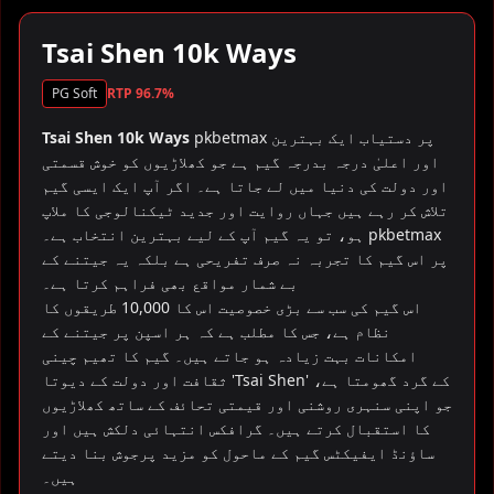
▶
Tsai Shen 10k Ways
PG Soft
RTP 96.7%
pkbetmax پر دستیاب ایک بہترین
Tsai Shen 10k Ways
اور اعلیٰ درجہ بدرجہ گیم ہے جو کھلاڑیوں کو خوش قسمتی
اور دولت کی دنیا میں لے جاتا ہے۔ اگر آپ ایک ایسی گیم
تلاش کر رہے ہیں جہاں روایت اور جدید ٹیکنالوجی کا ملاپ
ہو، تو یہ گیم آپ کے لیے بہترین انتخاب ہے۔ pkbetmax
پر اس گیم کا تجربہ نہ صرف تفریحی ہے بلکہ یہ جیتنے کے
بے شمار مواقع بھی فراہم کرتا ہے۔
اس گیم کی سب سے بڑی خصوصیت اس کا 10,000 طریقوں کا
نظام ہے، جس کا مطلب ہے کہ ہر اسپن پر جیتنے کے
امکانات بہت زیادہ ہو جاتے ہیں۔ گیم کا تھیم چینی
ثقافت اور دولت کے دیوتا 'Tsai Shen' کے گرد گھومتا ہے،
جو اپنی سنہری روشنی اور قیمتی تحائف کے ساتھ کھلاڑیوں
کا استقبال کرتے ہیں۔ گرافکس انتہائی دلکش ہیں اور
ساؤنڈ ایفیکٹس گیم کے ماحول کو مزید پرجوش بنا دیتے
ہیں۔