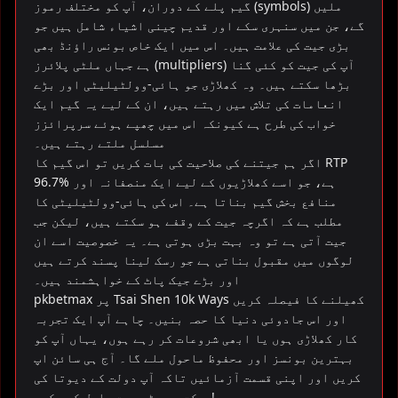
گیم پلے کے دوران، آپ کو مختلف رموز (symbols) ملیں
گے، جن میں سنہری سکے اور قدیم چینی اشیاء شامل ہیں جو
بڑی جیت کی علامت ہیں۔ اس میں ایک خاص بونس راؤنڈ بھی
ہے جہاں ملٹی پلائرز (multipliers) آپ کی جیت کو کئی گنا
بڑھا سکتے ہیں۔ وہ کھلاڑی جو ہائی-وولٹیلیٹی اور بڑے
انعامات کی تلاش میں رہتے ہیں، ان کے لیے یہ گیم ایک
خواب کی طرح ہے کیونکہ اس میں چھپے ہوئے سرپرائزز
مسلسل ملتے رہتے ہیں۔
اگر ہم جیتنے کی صلاحیت کی بات کریں تو اس گیم کا RTP
96.7% ہے، جو اسے کھلاڑیوں کے لیے ایک منصفانہ اور
منافع بخش گیم بناتا ہے۔ اس کی ہائی-وولٹیلیٹی کا
مطلب ہے کہ اگرچہ جیت کے وقفے ہو سکتے ہیں، لیکن جب
جیت آتی ہے تو وہ بہت بڑی ہوتی ہے۔ یہ خصوصیت اسے ان
لوگوں میں مقبول بناتی ہے جو رسک لینا پسند کرتے ہیں
اور بڑے جیک پاٹ کے خواہشمند ہیں۔
pkbetmax پر Tsai Shen 10k Ways کھیلنے کا فیصلہ کریں
اور اس جادوئی دنیا کا حصہ بنیں۔ چاہے آپ ایک تجربہ
کار کھلاڑی ہوں یا ابھی شروعات کر رہے ہوں، یہاں آپ کو
بہترین بونسز اور محفوظ ماحول ملے گا۔ آج ہی سائن اپ
کریں اور اپنی قسمت آزمائیں تاکہ آپ دولت کے دیوتا کی
برکت سے بڑی جیت حاصل کر سکیں!